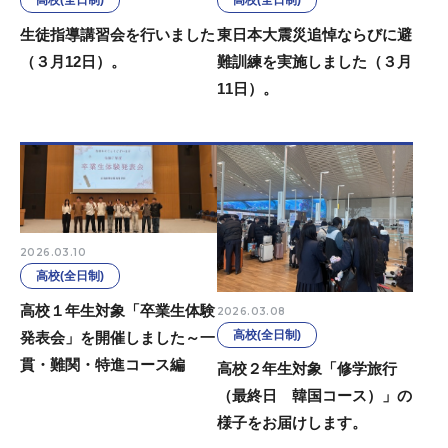
高校(全日制)
高校(全日制)
生徒指導講習会を行いました
東日本大震災追悼ならびに避
（３月12日）。
難訓練を実施しました（３月
11日）。
2026.03.10
高校(全日制)
高校１年生対象「卒業生体験
2026.03.08
高校(全日制)
発表会」を開催しました～一
貫・難関・特進コース編
高校２年生対象「修学旅行
（最終日 韓国コース）」の
様子をお届けします。