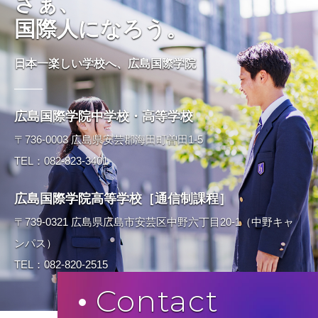
さぁ、
国際人になろう。
日本一楽しい学校へ、広島国際学院
広島国際学院中学校・高等学校
〒736-0003 広島県安芸郡海田町曽田1-5
TEL：082-823-3401
広島国際学院高等学校［通信制課程］
〒739-0321 広島県広島市安芸区中野六丁目20-1（中野キャ
ンパス）
TEL：082-820-2515
Contact