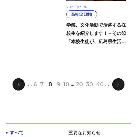
2026.03.06
高校(全日制)
学業、文化活動で活躍する在
校生を紹介します！～その⑩
「本校生徒が、広島県生活
科・総合的学習教育学会に
て、実践発表を行いました」
8
«
6
7
9
10
20
30
40
»
...
...
...
すべて
重要なお知らせ