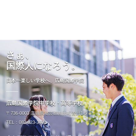
さぁ、
国際人になろう。
日本一楽しい学校へ、広島国際学院
広島国際学院中学校・高等学校
〒736-0003 広島県安芸郡海田町曽田1-5
TEL：082-823-3401