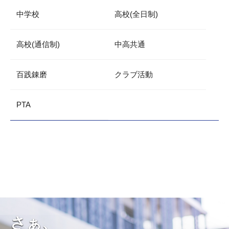
中学校
高校(全日制)
高校(通信制)
中高共通
百践錬磨
クラブ活動
PTA
さぁ、