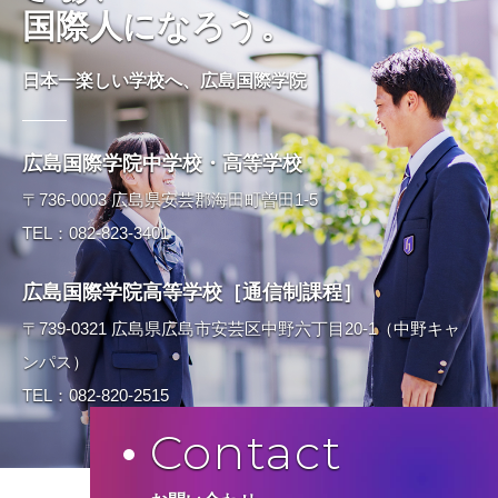
国際人になろう。
日本一楽しい学校へ、広島国際学院
広島国際学院中学校・高等学校
〒736-0003 広島県安芸郡海田町曽田1-5
TEL：082-823-3401
広島国際学院高等学校［通信制課程］
〒739-0321 広島県広島市安芸区中野六丁目20-1（中野キャ
ンパス）
TEL：082-820-2515
Contact