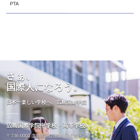
PTA
さぁ、
国際人になろう。
日本一楽しい学校へ、広島国際学院
広島国際学院中学校・高等学校
〒736-0003 広島県安芸郡海田町曽田1-5