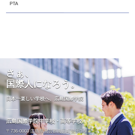
PTA
さぁ、
国際人になろう。
日本一楽しい学校へ、広島国際学院
広島国際学院中学校・高等学校
〒736-0003 広島県安芸郡海田町曽田1-5