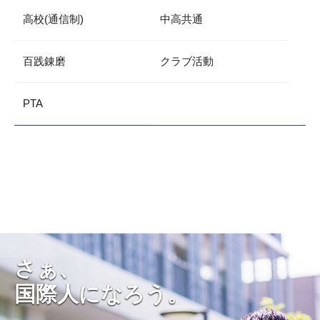
高校(通信制)
中高共通
百践錬磨
クラブ活動
PTA
さぁ、
国際人になろう。