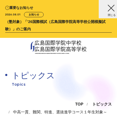
重要なお知らせ
2026.08.01
お知らせ
閉じる
（塾対象）「’26国際模試（広島国際学院高等学校公開模擬試
験）」のご案内
広島国際学院中学校
広島国際学院高等学校
HIROSHIMA KOKUSAI GAKUIN
JUNIOR HIGH SCHOOL &
HIGH SCHOOL
トピックス
Topics
TOP
トピックス
中高一貫、難関、特進、選抜進学コース１年生対象～