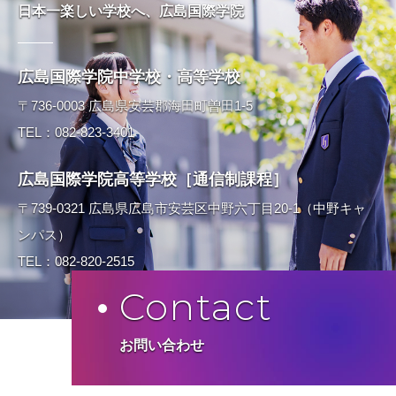
日本一楽しい学校へ、広島国際学院
広島国際学院中学校・高等学校
〒736-0003 広島県安芸郡海田町曽田1-5
TEL：082-823-3401
広島国際学院高等学校［通信制課程］
〒739-0321 広島県広島市安芸区中野六丁目20-1（中野キャ
ンパス）
TEL：082-820-2515
Contact
お問い合わせ