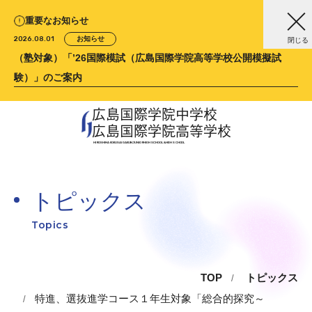
重要なお知らせ
2026.08.01
お知らせ
閉じる
（塾対象）「’26国際模試（広島国際学院高等学校公開模擬試
験）」のご案内
広島国際学院中学校
広島国際学院高等学校
HIROSHIMA KOKUSAI GAKUIN
JUNIOR HIGH SCHOOL &
HIGH SCHOOL
トピックス
Topics
TOP
トピックス
特進、選抜進学コース１年生対象「総合的探究～