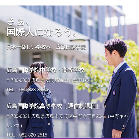
さぁ、
国際人になろう。
日本一楽しい学校へ、広島国際学院
広島国際学院中学校・高等学校
〒736-0003 広島県安芸郡海田町曽田1-5
TEL：082-823-3401
広島国際学院高等学校［通信制課程］
〒739-0321 広島県広島市安芸区中野六丁目20-1（中野キャ
ンパス）
TEL：082-820-2515