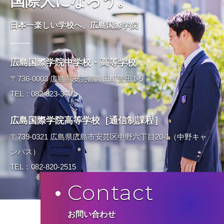
国際人になろう。
日本一楽しい学校へ、広島国際学院
広島国際学院中学校・高等学校
〒736-0003 広島県安芸郡海田町曽田1-5
TEL：082-823-3401
広島国際学院高等学校［通信制課程］
〒739-0321 広島県広島市安芸区中野六丁目20-1（中野キャ
ンパス）
TEL：082-820-2515
Contact
お問い合わせ