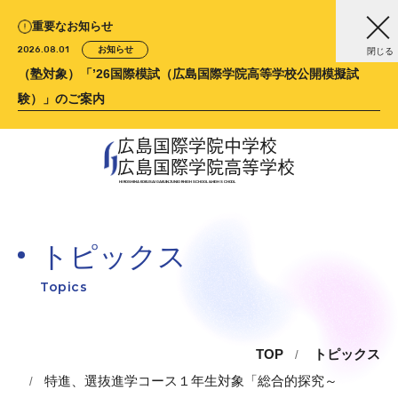
重要なお知らせ
2026.08.01
お知らせ
閉じる
（塾対象）「’26国際模試（広島国際学院高等学校公開模擬試
験）」のご案内
広島国際学院中学校
広島国際学院高等学校
HIROSHIMA KOKUSAI GAKUIN
JUNIOR HIGH SCHOOL &
HIGH SCHOOL
トピックス
Topics
TOP
トピックス
特進、選抜進学コース１年生対象「総合的探究～