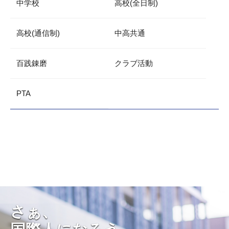
中学校
高校(全日制)
高校(通信制)
中高共通
百践錬磨
クラブ活動
PTA
さぁ、