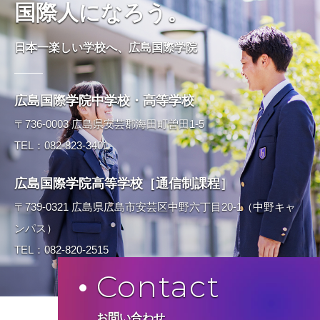
国際人になろう。
日本一楽しい学校へ、広島国際学院
広島国際学院中学校・高等学校
〒736-0003 広島県安芸郡海田町曽田1-5
TEL：082-823-3401
広島国際学院高等学校［通信制課程］
〒739-0321 広島県広島市安芸区中野六丁目20-1（中野キャ
ンパス）
TEL：082-820-2515
Contact
お問い合わせ