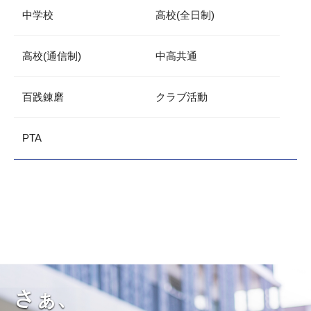
中学校
高校(全日制)
高校(通信制)
中高共通
百践錬磨
クラブ活動
PTA
さぁ、