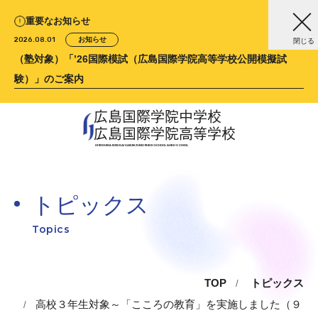
重要なお知らせ
2026.08.01
お知らせ
閉じる
（塾対象）「’26国際模試（広島国際学院高等学校公開模擬試
験）」のご案内
広島国際学院中学校
広島国際学院高等学校
HIROSHIMA KOKUSAI GAKUIN
JUNIOR HIGH SCHOOL &
HIGH SCHOOL
トピックス
Topics
TOP
トピックス
高校３年生対象～「こころの教育」を実施しました（９