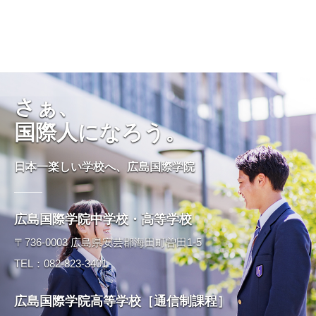
さぁ、
国際人になろう。
日本一楽しい学校へ、広島国際学院
広島国際学院中学校・高等学校
〒736-0003 広島県安芸郡海田町曽田1-5
TEL：082-823-3401
広島国際学院高等学校［通信制課程］