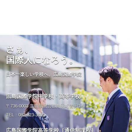
さぁ、
国際人になろう。
日本一楽しい学校へ、広島国際学院
広島国際学院中学校・高等学校
〒736-0003 広島県安芸郡海田町曽田1-5
TEL：082-823-3401
広島国際学院高等学校［通信制課程］