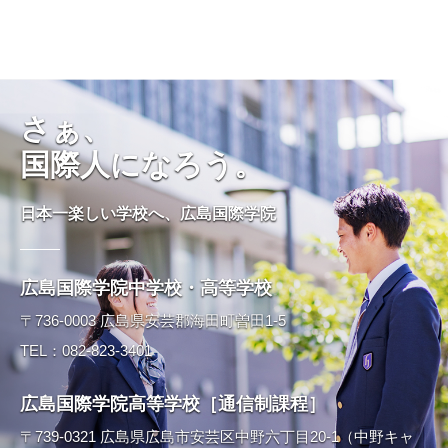
さぁ、
国際人になろう。
日本一楽しい学校へ、広島国際学院
広島国際学院中学校・高等学校
〒736-0003 広島県安芸郡海田町曽田1-5
TEL：082-823-3401
広島国際学院高等学校［通信制課程］
〒739-0321 広島県広島市安芸区中野六丁目20-1（中野キャ