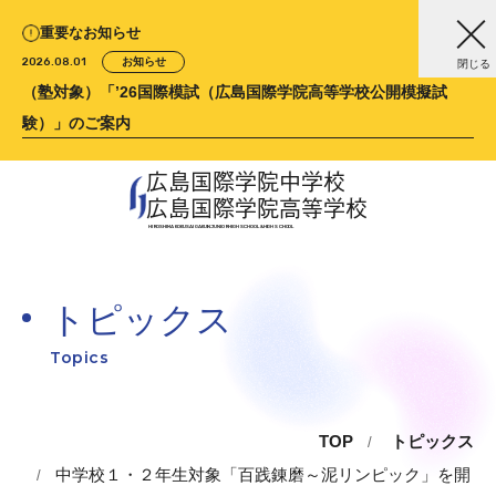
重要なお知らせ
2026.08.01
お知らせ
閉じる
（塾対象）「’26国際模試（広島国際学院高等学校公開模擬試
験）」のご案内
広島国際学院中学校
広島国際学院高等学校
HIROSHIMA KOKUSAI GAKUIN
JUNIOR HIGH SCHOOL &
HIGH SCHOOL
トピックス
Topics
TOP
トピックス
中学校１・２年生対象「百践錬磨～泥リンピック」を開