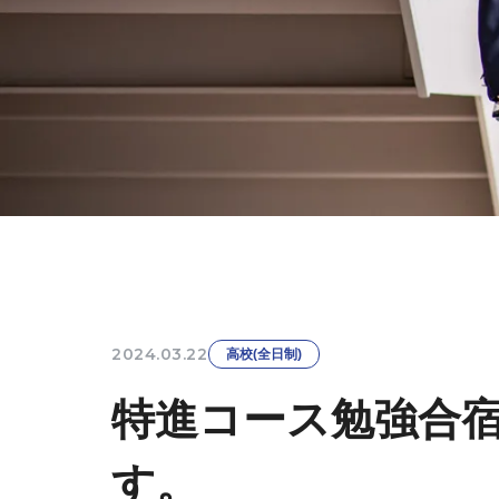
2024.03.22
高校(全日制)
特進コース勉強合
す。