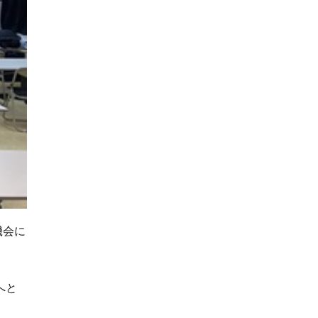
機会に
へと