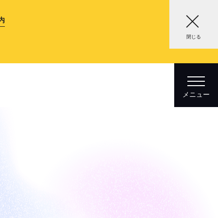
内
閉じる