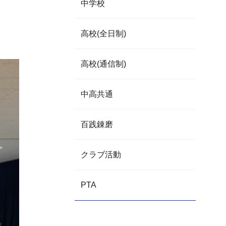
中学校
高校(全日制)
高校(通信制)
中高共通
百践錬磨
クラブ活動
PTA