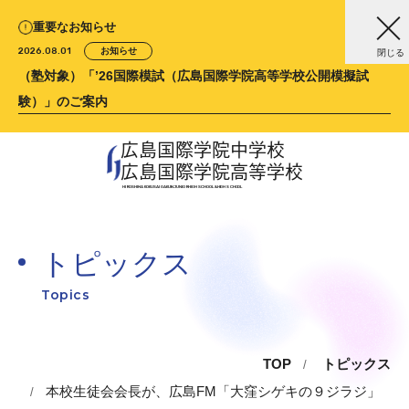
重要なお知らせ
2026.08.01
お知らせ
閉じる
（塾対象）「’26国際模試（広島国際学院高等学校公開模擬試
験）」のご案内
広島国際学院中学校
広島国際学院高等学校
HIROSHIMA KOKUSAI GAKUIN
JUNIOR HIGH SCHOOL &
HIGH SCHOOL
トピックス
Topics
TOP
トピックス
本校生徒会会長が、広島FM「大窪シゲキの９ジラジ」