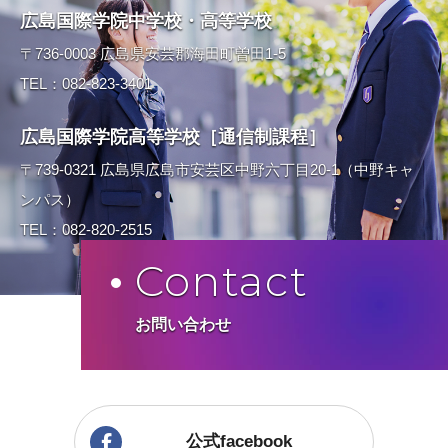
広島国際学院中学校・高等学校
〒736-0003 広島県安芸郡海田町曽田1-5
TEL：082-823-3401
広島国際学院高等学校［通信制課程］
〒739-0321 広島県広島市安芸区中野六丁目20-1（中野キャ
ンパス）
TEL：082-820-2515
Contact
お問い合わせ
公式facebook