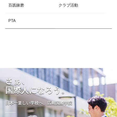
百践錬磨
クラブ活動
PTA
さぁ、
国際人になろう。
日本一楽しい学校へ、広島国際学院