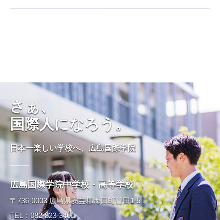
さぁ、
国際人になろう。
日本一楽しい学校へ、広島国際学院
広島国際学院中学校・高等学校
〒736-0003 広島県安芸郡海田町曽田1-5
TEL：082-823-3401