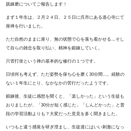
践錬磨についてご報告します！
まず１年生は、２月２４日、２５日に呉市にある道心寺にて
座禅を行いました。
ただ自然のままに座り、無の状態で心を落ち着かせる…そし
て自らの雑念を取り払い、精神を鍛錬していく。
只管打坐という禅の基本的な修行の１つです。
日頃何も考えず、ただ姿勢を保ち心を磨く30分間…。経験の
ない１年生にとり、なかなかの苦行だったようです。
鍛錬後、生徒に感想を聞くと、「楽しかった」という生徒も
おりましたが、「30分が短く感じた」「しんどかった」と普
段の学習活動よりも？大変だった意見を多く聞きました。
いつもと違う感覚を研ぎ澄まし、生徒達にはいい刺激になっ