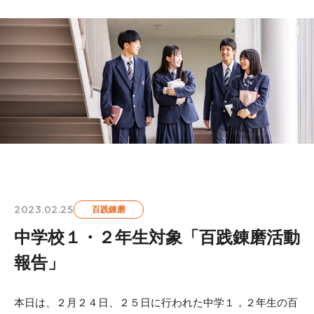
2023.02.25
百践錬磨
中学校１・２年生対象「百践錬磨活動
報告」
本日は、２月２４日、２５日に行われた中学１，２年生の百