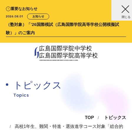
重要なお知らせ
2026.08.01
お知らせ
閉じる
（塾対象）「’26国際模試（広島国際学院高等学校公開模擬試
験）」のご案内
広島国際学院中学校
広島国際学院高等学校
HIROSHIMA KOKUSAI GAKUIN
JUNIOR HIGH SCHOOL &
HIGH SCHOOL
トピックス
Topics
TOP
トピックス
高校1年生、難関・特進・選抜進学コース対象「総合的