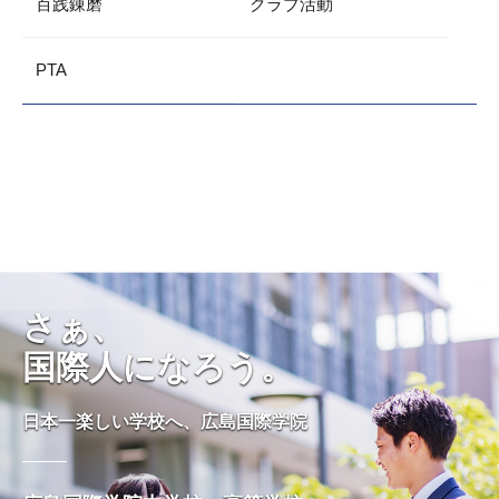
百践錬磨
クラブ活動
PTA
さぁ、
国際人になろう。
日本一楽しい学校へ、広島国際学院