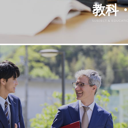
教科
SUBJECT & EDUCAT