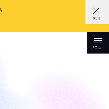
内
閉じる