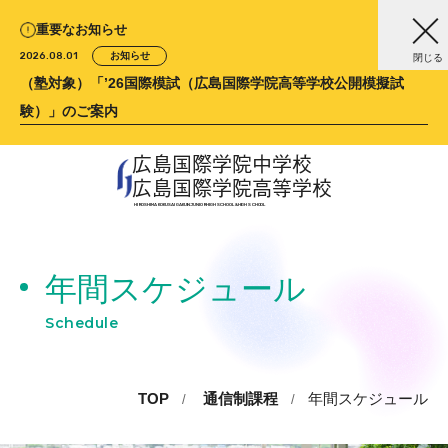
重要なお知らせ
2026.08.01
お知らせ
閉じる
（塾対象）「’26国際模試（広島国際学院高等学校公開模擬試
験）」のご案内
広島国際学院中学校
広島国際学院高等学校
HIROSHIMA KOKUSAI GAKUIN
JUNIOR HIGH SCHOOL &
HIGH SCHOOL
年間スケジュール
Schedule
TOP
通信制課程
年間スケジュール