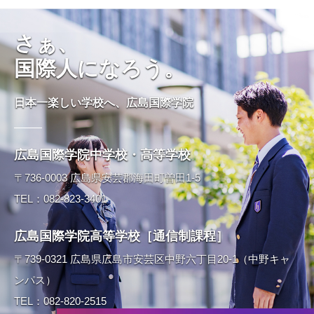
さぁ、
国際人になろう。
日本一楽しい学校へ、広島国際学院
広島国際学院中学校・高等学校
〒736-0003 広島県安芸郡海田町曽田1-5
TEL：082-823-3401
広島国際学院高等学校［通信制課程］
〒739-0321 広島県広島市安芸区中野六丁目20-1（中野キャ
ンパス）
TEL：082-820-2515